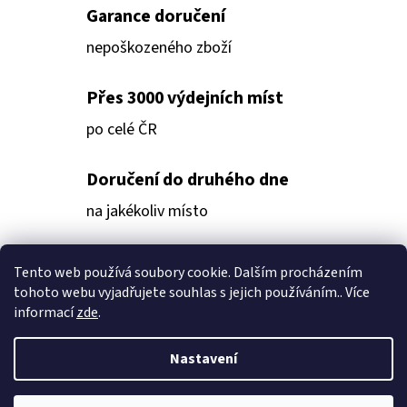
P
Garance doručení
R
nepoškozeného zboží
V
K
Přes 3000 výdejních míst
Y
V
po celé ČR
Ý
P
Doručení do druhého dne
I
na jakékoliv místo
S
U
Z
Tento web používá soubory cookie. Dalším procházením
Facebook
tohoto webu vyjadřujete souhlas s jejich používáním.. Více
Á
informací
zde
.
P
Nastavení
A
Facebook
T
Vytvořil Shoptet