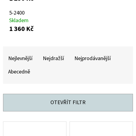
E
T
5-2400
E
Skladem
1 360 Kč
N
A
Ř
J
A
Nejlevnější
Nejdražší
Nejprodávanější
Í
Z
T
Abecedně
E
?
N
Í
OTEVŘÍT FILTR
P
HLEDAT
R
V
O