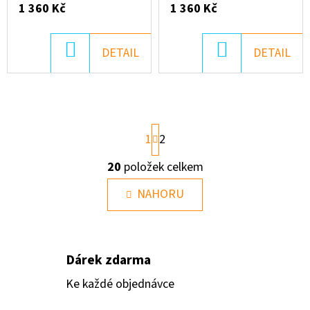
1 360 Kč
1 360 Kč
DO
DO
DETAIL
DETAIL
KOŠÍKU
KOŠÍKU
S
1
2
T
R
20
položek celkem
Á
O
N
V
NAHORU
K
L
O
V
Á
Á
D
N
Dárek zdarma
Í
A
C
Ke každé objednávce
Í